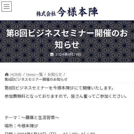
コ
ナ
ン
ビ
テ
ゲ
ン
ー
ツ
シ
第8回ビジネスセミナー開催のお
へ
ョ
ス
ン
知らせ
キ
に
ッ
移
2024年4月29日
プ
動
HOME
News一覧
お知らせ
第8回ビジネスセミナー開催のお知らせ
第8回ビジネスセミナーを今様本陣1Fにて開催いたします。
参加費無料となっておりますので、皆さん奮ってご参加ください。
テーマ：～腰痛と生活習慣～
場所：今様本陣1F